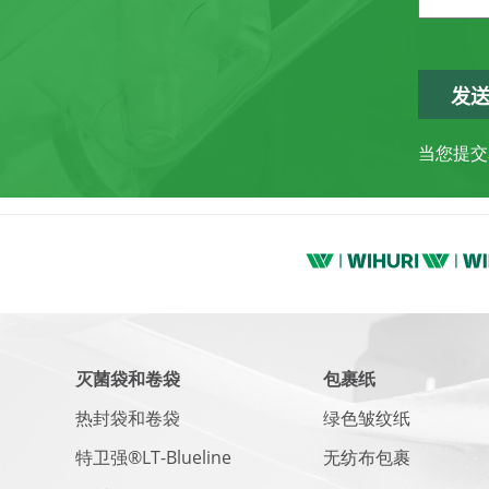
当您提交
灭菌袋和卷袋
包裹纸
热封袋和卷袋
绿色皱纹纸
特卫强®LT-Blueline
无纺布包裹