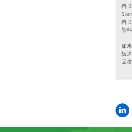
料 
St
料 
塑料
如果
板送
回收