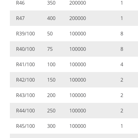
R46
350
200000
1
R47
400
200000
1
R39/100
50
100000
8
R40/100
75
100000
8
R41/100
100
100000
4
R42/100
150
100000
2
R43/100
200
100000
2
R44/100
250
100000
2
R45/100
300
100000
1