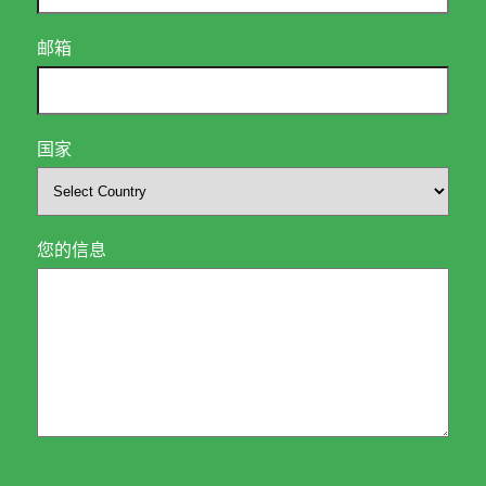
邮箱
国家
您的信息