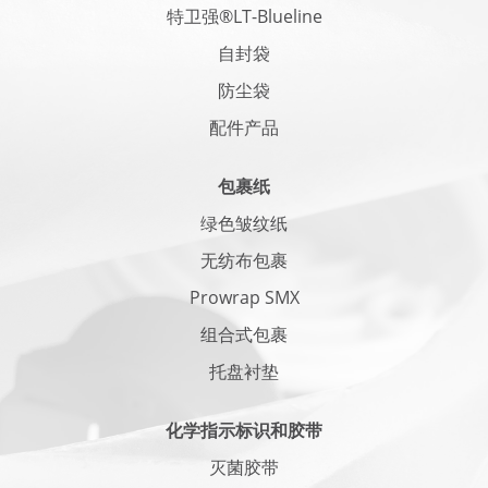
特卫强®LT-Blueline
自封袋
防尘袋
配件产品
包裹纸
绿色皱纹纸
无纺布包裹
Prowrap SMX
组合式包裹
托盘衬垫
化学指示标识和胶带
灭菌胶带