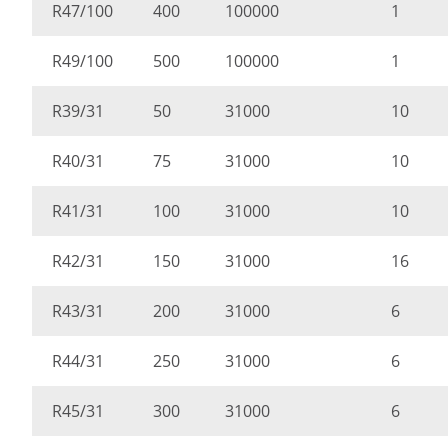
R47/100
400
100000
1
R49/100
500
100000
1
R39/31
50
31000
10
R40/31
75
31000
10
R41/31
100
31000
10
R42/31
150
31000
16
R43/31
200
31000
6
R44/31
250
31000
6
R45/31
300
31000
6