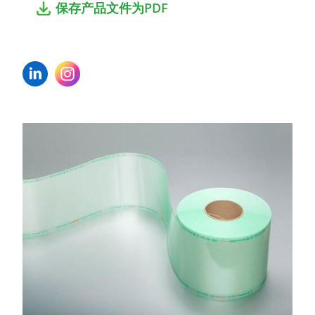
保存产品文件为PDF