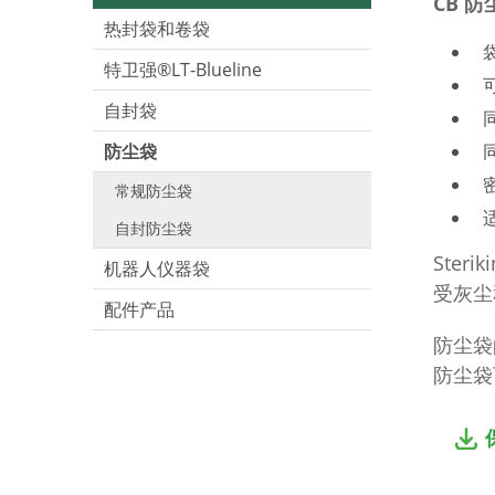
CB
防
热封袋和卷袋
特卫强®LT-Blueline
可
自封袋
防尘袋
常规防尘袋
自封防尘袋
Ster
机器人仪器袋
受灰尘
配件产品
防尘袋
防尘袋