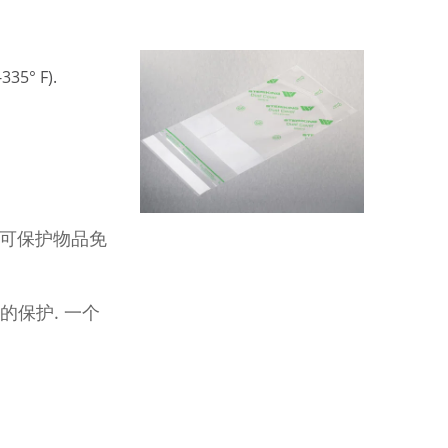
5° F).
成，可保护物品免
保护. 一个