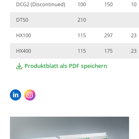
DCG2 (Discontinued)
100
150
10
DT50
210
HX100
115
297
23
HX400
115
175
23
Produktblatt als PDF speichern