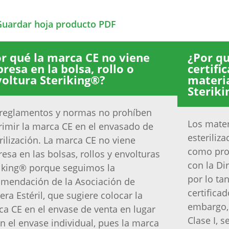
Guardar hoja producto PDF
r qué la marca CE no viene
¿Por qu
resa en la bolsa, rollo o
certifi
oltura Steriking®?
materi
Steriki
 reglamentos y normas no prohíben
Los mater
imir la marca CE en el envasado de
esteriliz
rilización. La marca CE no viene
como prod
esa en las bolsas, rollos y envolturas
con la Di
iking® porque seguimos la
por lo ta
omendación de la Asociación de
certifica
era Estéril, que sugiere colocar la
embargo, 
a CE en el envase de venta en lugar
Clase I, 
n el envase individual, pues la marca