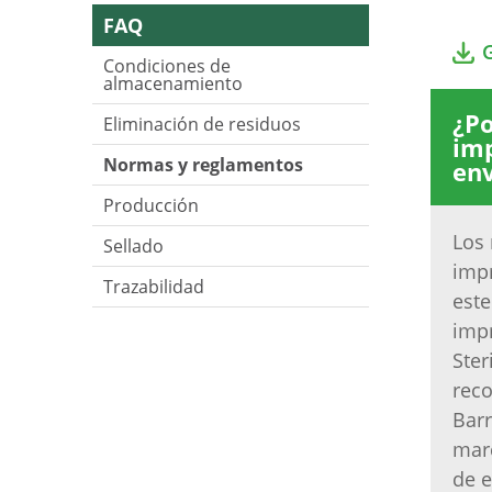
FAQ
Condiciones de
almacenamiento
¿Po
Eliminación de residuos
imp
Normas y reglamentos
env
Producción
Los
Sellado
impr
Trazabilidad
este
impr
Ster
rec
Barr
marc
de e