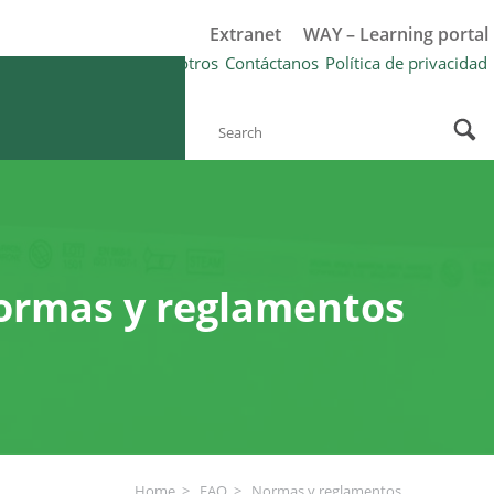
Extranet
WAY – Learning portal
riking®?
FAQ
Sobre nosotros
Contáctanos
Política de privacidad
ormas y reglamentos
Home
FAQ
Normas y reglamentos