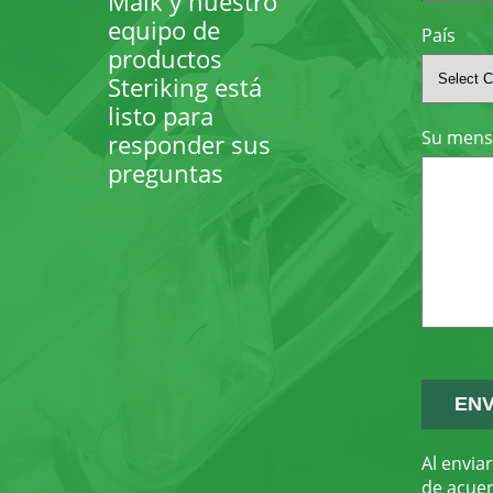
Maik y nuestro
equipo de
País
productos
Steriking está
listo para
Su mens
responder sus
preguntas
Al envia
de acue