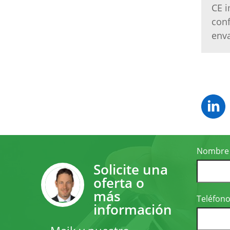
CE i
conf
env
Nombre
Solicite una
oferta o
más
Teléfon
información