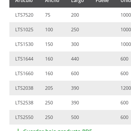
Artículo
Ancho
Largo
Fuelle
Unid
LTS7520
75
200
1000
LTS1025
100
250
1000
LTS1530
150
300
1000
LTS1644
160
440
600
LTS1660
160
600
600
LTS2038
205
390
1200
LTS2538
250
390
600
LTS2550
250
500
600