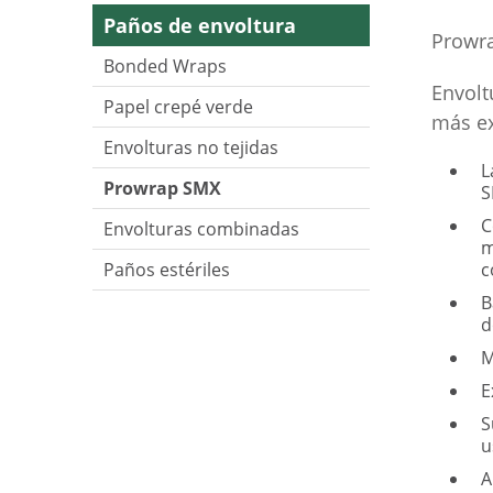
Paños de envoltura
Prowr
Bonded Wraps
Envolt
Papel crepé verde
más ex
Envolturas no tejidas
L
Prowrap SMX
S
C
Envolturas combinadas
m
Paños estériles
c
B
d
M
E
S
u
A