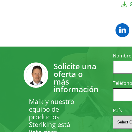
Nombre
Solicite una
oferta o
más
Teléfon
información
Maik y nuestro
equipo de
País
productos
Steriking está