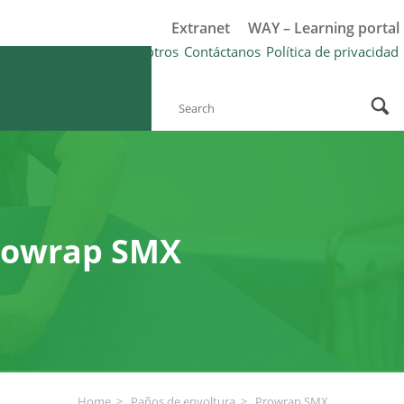
Extranet
WAY – Learning portal
riking®?
FAQ
Sobre nosotros
Contáctanos
Política de privacidad
rowrap SMX
Home
Paños de envoltura
Prowrap SMX