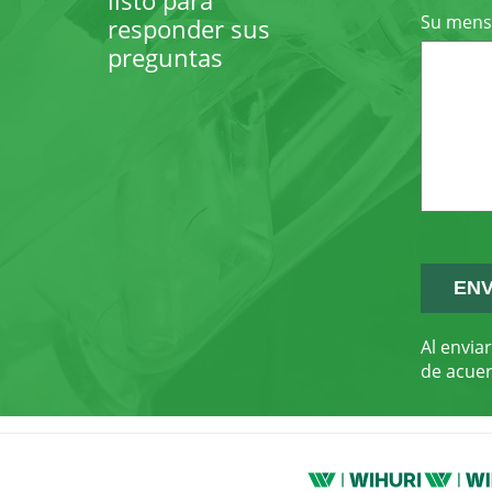
listo para
Su mens
responder sus
preguntas
Al envia
de acue