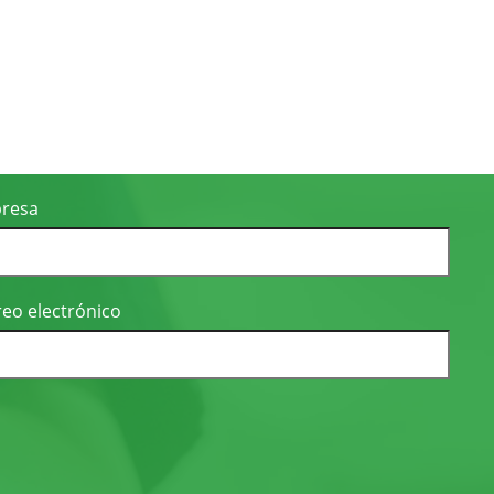
resa
eo electrónico