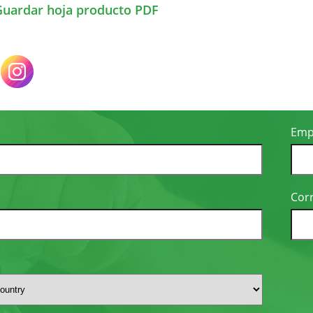
Guardar hoja producto PDF
Emp
o
Corr