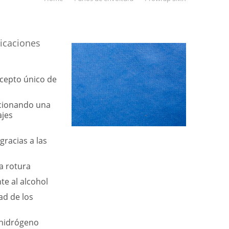
licaciones
cepto único de
rcionando una
ajes
racias a las
la rotura
te al alcohol
ad de los
 hidrógeno