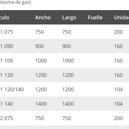
plasma de gas)
culo
Ancho
Largo
Fuelle
Unida
1 075
750
750
200
1 090
900
900
160
1 100
1000
1000
160
1 120
1200
1200
160
1 120/140
1200
1200
104
1 140
1400
1400
104
2 075
750
750
200