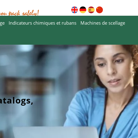
Téléchargements
Pourquoi Steriking
FA
age
Indicateurs chimiques et rubans
Machines de scellage
atalogs,